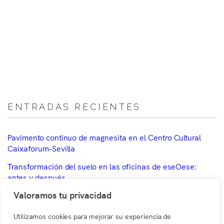
ENTRADAS RECIENTES
Pavimento continuo de magnesita en el Centro Cultural
Caixaforum-Sevilla
Transformación del suelo en las oficinas de eseOese:
antes y después
Valoramos tu privacidad
Pavimento continuo de magnesita en el Centro de Arte
Rupestre de Cantabria
Utilizamos cookies para mejorar su experiencia de
Pavimento continuo de magnesita en White Stone