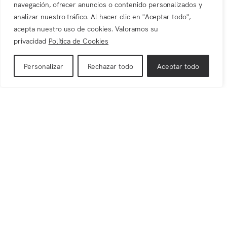
navegación, ofrecer anuncios o contenido personalizados y
analizar nuestro tráfico. Al hacer clic en "Aceptar todo",
Pavimento de magnesita: tradición e innovación en las
acepta nuestro uso de cookies. Valoramos su
Reales Atarazanas de Sevilla
privacidad
Política de Cookies
Personalizar
Rechazar todo
Aceptar todo
CATEGORIAS
Fibras de refuerzo
(1)
Magnesita
(6)
Pavimentación industrial
(13)
ETIQUETAS