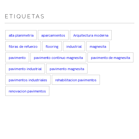
ETIQUETAS
alta planimetría
aparcamientos
Arquitectura moderna
fibras de refuerzo
flooring
industrial
magnesita
pavimento
pavimento continuo magnesita
pavimento de magnesita
pavimento industrial
pavimento magnesita
pavimentos industriales
rehabilitacion pavimentos
renovacion pavimentos