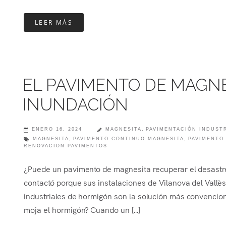
LEER MÁS
EL PAVIMENTO DE MAGN
INUNDACIÓN
ENERO 16, 2024
MAGNESITA
,
PAVIMENTACIÓN INDUST
MAGNESITA
,
PAVIMENTO CONTINUO MAGNESITA
,
PAVIMENTO
RENOVACION PAVIMENTOS
¿Puede un pavimento de magnesita recuperar el desastr
contactó porque sus instalaciones de Vilanova del Vallè
industriales de hormigón son la solución más convencio
moja el hormigón? Cuando un [...]